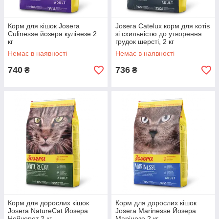
Корм для кішок Josera
Josera Catelux корм для котів
Culinesse йозера кулінезе 2
зі схильністю до утворення
кг
грудок шерсті, 2 кг
Немає в наявності
Немає в наявності
740
736
₴
₴
Корм для дорослих кішок
Корм для дорослих кішок
Josera NatureCat Йозера
Josera Marinesse Йозера
Нейчерет 2 кг
Марінезе 2 кг