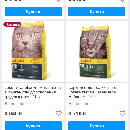
Купити
Купити
Новинка
Josera Catelux корм для котів
Корм для дорослих кішок
зі схильністю до утворення
Josera NatureCat Йозера
грудок шерсті, 10 кг
Нейчерет 10 кг
В наявності
В наявності
3 040
3 710
₴
₴
Купити
Купити