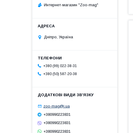
Интернет-магазин "Zoo-mag"
Дніпро, Україна
+380 (99) 022-38-31
+380 (50) 587-20-38
zoo-mag@i.ua
+380990223831
+380990223831
+380990223831