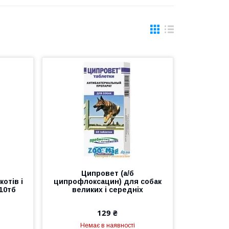
Ципровет (а/б
отів і
ципрофлоксацин) для собак
10тб
великих і середніх
129 ₴
Немає в наявності