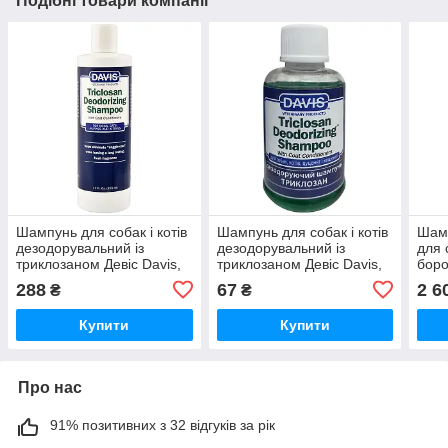
Подібні товари компанії
Шампунь для собак і котів
Шампунь для собак і котів
Шамп
дезодорувальний із
дезодорувальний із
для 
триклозаном Девіс Davis,
триклозаном Девіс Davis,
боро
концентрат (1:10), 355 мл,
концентрат (1:10), 50 мл,
Davi
288
67
2 6
₴
₴
США.
США.
3,8 
Купити
Купити
Про нас
91% позитивних з 32 відгуків за рік