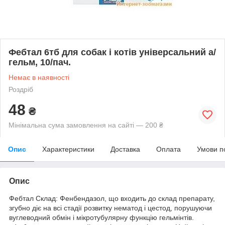
Фебтал 6тб для собак і котів універсальний а/
гельм, 10/пач.
Немає в наявності
Роздріб
48
₴
Мінімальна сума замовлення на сайті — 200 ₴
Опис
Характеристики
Доставка
Оплата
Умови п
Опис
Фебтал Склад: Фенбендазол, що входить до склад препарату,
згубно діє на всі стадії розвитку нематод і цестод, порушуючи
вуглеводний обмін і мікротубулярну функцію гельмінтів.