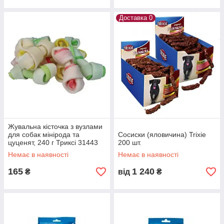
Доставка 0
Жувальна кісточка з вузлами
для собак мінірода та
Сосиски (яловичина) Trixie
цуценят, 240 г Триксі 31443
200 шт.
Немає в наявності
Немає в наявності
165
1 240
₴
від
₴