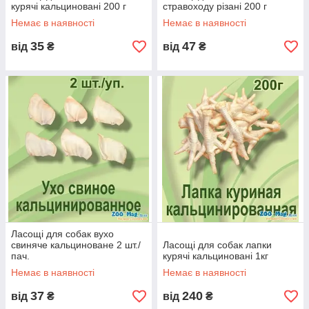
курячі кальциновані 200 г
стравоходу різані 200 г
Немає в наявності
Немає в наявності
35
47
від
₴
від
₴
Ласощі для собак вухо
свиняче кальциноване 2 шт./
Ласощі для собак лапки
пач.
курячі кальциновані 1кг
Немає в наявності
Немає в наявності
37
240
від
₴
від
₴