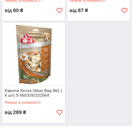
Немає в наявності
Немає в наявності
80
87
від
₴
від
₴
Європа Кістка Value Bag 8в1 (
6 шт) S 660326/102564
Немає в наявності
289
від
₴