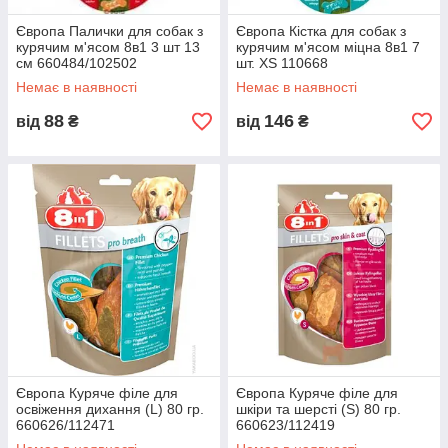
Європа Палички для собак з
Європа Кістка для собак з
курячим м'ясом 8в1 3 шт 13
курячим м'ясом міцна 8в1 7
см 660484/102502
шт. XS 110668
Немає в наявності
Немає в наявності
88
146
від
₴
від
₴
Європа Куряче філе для
Європа Куряче філе для
освіження дихання (L) 80 гр.
шкіри та шерсті (S) 80 гр.
660626/112471
660623/112419