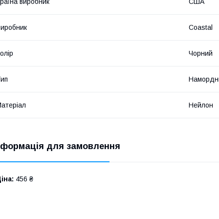
раїна виробник
США
иробник
Coastal
олір
Чорний
ип
Намордн
атеріал
Нейлон
нформація для замовлення
іна:
456 ₴