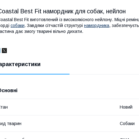
Coastal Best Fit намордник для собак, нейлон
oastal Best Fit виготовлений із високоякісного нейлону. Міцні ремін
морді
собаки
. Завдяки сітчастій структурі
намордника
, забезпечуєт
астина дає змогу тварині вільно дихати.
арактеристики
Основні
Стан
Новий
ид тварин
Собаки