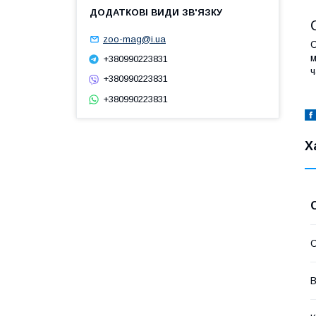
zoo-mag@i.ua
C
+380990223831
ч
+380990223831
+380990223831
Х
В