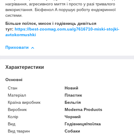
нагрівання, агресивного миття і просто у разі тривалого
використання. Бісфенол А порушує роботу ендокринної
системи.
Більше поїлок, мисок і годівниць дивіться
тут:
https://best-zoomag.com.ua/g7616710-miski-stojki-
avtokormushki
Приховати
Характеристики
Основні
Стан
Новий
Матеріал
Пластик
Країна виробник
Бельгія
Виробник
Moderna Products
Колір
Чорний
Вид
Годівниця/поїлка
Вид тварин
Собаки