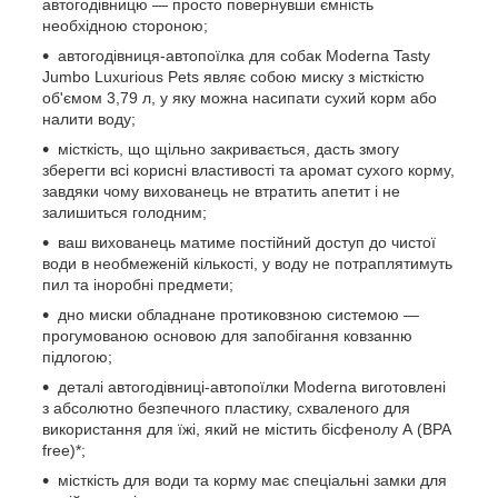
автогодівницю — просто повернувши ємність
необхідною стороною;
автогодівниця-автопоїлка для собак Moderna Tasty
Jumbo Luxurious Pets являє собою миску з місткістю
об'ємом 3,79 л, у яку можна насипати сухий корм або
налити воду;
місткість, що щільно закривається, дасть змогу
зберегти всі корисні властивості та аромат сухого корму,
завдяки чому вихованець не втратить апетит і не
залишиться голодним;
ваш вихованець матиме постійний доступ до чистої
води в необмеженій кількості, у воду не потраплятимуть
пил та іноробні предмети;
дно миски обладнане протиковзною системою —
прогумованою основою для запобігання ковзанню
підлогою;
деталі автогодівниці-автопоїлки Moderna виготовлені
з абсолютно безпечного пластику, схваленого для
використання для їжі, який не містить бісфенолу А (BPA
free)*;
місткість для води та корму має спеціальні замки для