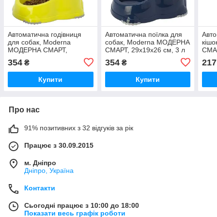
Автоматична годівниця
Автоматична поїлка для
Авто
для собак, Moderna
собак, Moderna МОДЕРНА
кіш
МОДЕРНА СМАРТ,
СМАРТ, 29х19х26 см, 3 л
СМАР
29х19х26 см, 3 л
(чорничний)
л, л
354
354
217
₴
₴
(яскраво-зелений)
Купити
Купити
Про нас
91% позитивних з 32 відгуків за рік
Працює з 30.09.2015
м. Дніпро
Дніпро, Україна
Контакти
Сьогодні працює з 10:00 до 18:00
Показати весь графік роботи