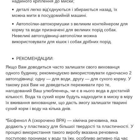
надійного кріплення до миски;
деталі легко від'єднуються і збираються назад, їх
можна мити в посудомийній машині.
Автопоїлки-автокормушки з великим контейнером для
корму та води призначені для великих порід собак.
Невеликі автогодівниці-автопоїлки можна
використовувати для кішок і собак дрібних порід.
РЕКОМЕНДАЦИИ:
Якщо Вам доводиться часто залишати свого вихованця
одного будинку, рекомендуємо використовувати одночасно 2
автогодівниці: одну — для води, другу — для сухого корму. У
такому разі Вам не доведеться переживати про те,
нагодований Ваш улюбленець, чи є в нього вода в достатній
кількості. Вода та сухий корм будуть надходити в миску в міру
їх вживання вихованцем, що дасть змогу залишати тварині
сухий корм і воду на кілька днів.
*Бісфенол А (скорочено BPA) — хімічна речовина, яка
додають у пластмасу для більшої твердості та пластичності. У
процесі використання такого виробу вказана речовина
поступово проникає у воду та їжу, особливо активно під час