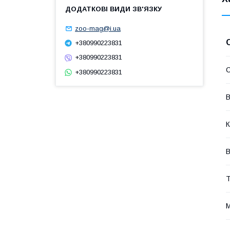
zoo-mag@i.ua
+380990223831
+380990223831
+380990223831
В
К
В
Т
М