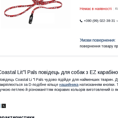
Немає в наявності
К
+380 (99) 022-38-31
повернення товару п
Coastal Lit"l Pals повідець для собак з EZ карабін
овідець Coastal Li "l Pals чудово підійде для найменших тварин. Д
акріплюється за D-подібне кільце
нашийника
натисканням кнопки. Т
учкою-петлею й різноманіттям яскравих кольорів виготовлений із я
арактеристики