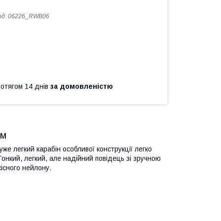
од:
06226_RWB06
ротягом 14 днів
за домовленістю
ом
уже легкий карабін особливої конструкції легко
онкий, легкий, але надійний повідець зі зручною
кісного нейлону.