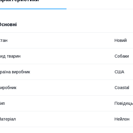
Основні
Стан
Новий
ид тварин
Собаки
раїна виробник
США
иробник
Coastal
ип
Повідець
атеріал
Нейлон