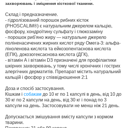
захворювань і зміцнення кісткової тканини.
Склад і предназначение.
- гідролізований порошок рибних кісток
(PHOSCALIM®) є натуральним джерелом кальцію,
фосфору, хондроїтину сульфату і глюкозаміну
- порошок риб'яно жиру — натуральне джерело
поліненасичених жирних кислот ряду Oмега-3: альфа-
ліноленова кислота та ейкозопентаєнова кислота
(ЕПК), докозогексаєнова кислота (ДГК),
- вітамін А і вітамін D3 призначені для профілактики
шкірних захворювань, у тому числі хронічних і гострих
алергічних дерматитів. Препарат містить натуральний
кальцій і фосфор у співвідношення 2:1
Доза и спосіб застосування.
Кішкам і
собакам
до 10 кг по 1 капсулі в день, від 10 до
30 кг по 2 капсули на день, від 30 кг і понад по 3
капсули на день. Застосовувати не менш ніж 21 день.
Допускається змішування вмісту капсули з кормом
тварини.