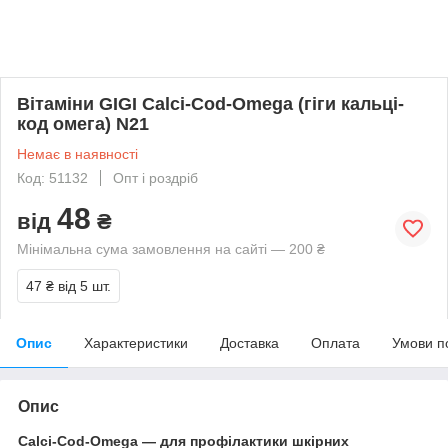
Вітаміни GIGI Calci-Cod-Omega (гіги кальці-
код омега) N21
Немає в наявності
Код: 51132
Опт і роздріб
48
від
₴
Мінімальна сума замовлення на сайті — 200 ₴
47 ₴
від 5 шт.
Опис
Характеристики
Доставка
Оплата
Умови п
Опис
Calci-Cod-Omega — для профілактики шкірних