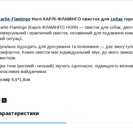
arlie-Flamingo
Horn КАРЛІ-ФЛАМІНГО свисток для
собак
горн
arlie-Flamingo (Карілі-ФЛАМІНГО) HORN — свисток для собак, двото
ніверсальний і практичний свисток, незамінний для подавання ко
кій ситуації.
деально підходить для дресування та полювання — дає змогу гуля
омфортно. Кожен свисток має індивідуальний звук, до якого звикає
вистком.
ва тони (високий і низький) звучать одночасно, підвищують впізнав
аласливих майданчиках
озмір 6,6*1,8см
арактеристики