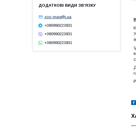
zoo-mag@i.ua
K
+380990223831
K
У
+380990223831
я
+380990223831
І
к
с
Д
г
Р
Х