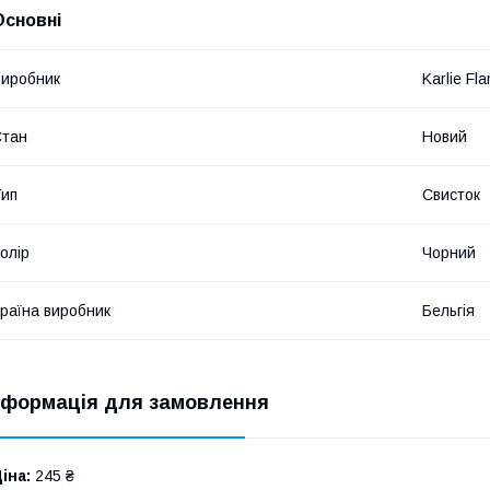
Основні
иробник
Karlie Fl
Стан
Новий
ип
Свисток
олір
Чорний
раїна виробник
Бельгія
нформація для замовлення
іна:
245 ₴