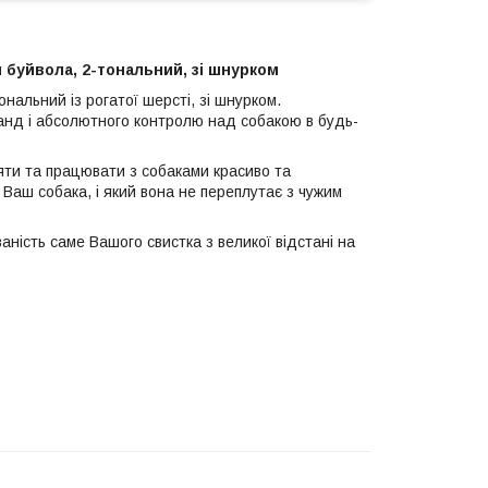
 буйвола, 2-тональний, зі шнурком
нальний із рогатої шерсті, зі шнурком.
манд і абсолютного контролю над собакою в будь-
ти та працювати з собаками красиво та
 Ваш собака, і який вона не переплутає з чужим
аність саме Вашого свистка з великої відстані на