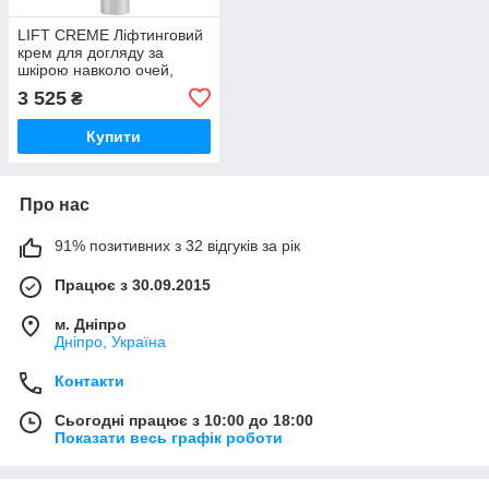
LIFT CREME Ліфтинговий
крем для догляду за
шкірою навколо очей,
контуром губ і шиєю, 40
3 525
₴
мл, тм Gernetic, Франція
Купити
Про нас
91% позитивних з 32 відгуків за рік
Працює з 30.09.2015
м. Дніпро
Дніпро, Україна
Контакти
Сьогодні працює з 10:00 до 18:00
Показати весь графік роботи