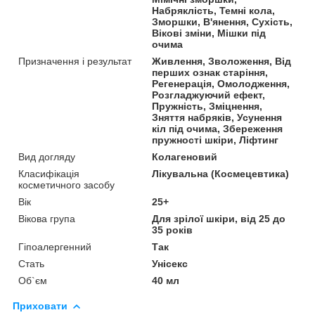
Набряклість, Темні кола,
Зморшки, В'янення, Сухість,
Вікові зміни, Мішки під
очима
Призначення і результат
Живлення, Зволоження, Від
перших ознак старіння,
Регенерація, Омолодження,
Розгладжуючий ефект,
Пружність, Зміцнення,
Зняття набряків, Усунення
кіл під очима, Збереження
пружності шкіри, Ліфтинг
Вид догляду
Колагеновий
Класифікація
Лікувальна (Космецевтика)
косметичного засобу
Вік
25+
Вікова група
Для зрілої шкіри, від 25 до
35 років
Гіпоалергенний
Так
Стать
Унісекс
Об`єм
40 мл
Приховати