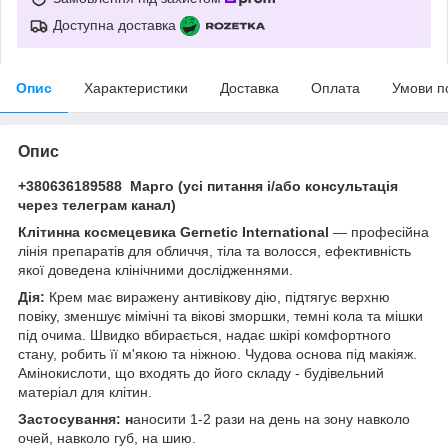
Доступна доставка
Опис
Характеристики
Доставка
Оплата
Умови п
Опис
+380636189588 Марго (усі питання і/або консультація
через телеграм канал)
Клітинна космецевика Gernetic International
— професійна
лінія препаратів для обличчя, тіла та волосся, ефективність
якої доведена клінічними дослідженнями.
Дія:
Крем має виражену антивікову дію, підтягує верхню
повіку, зменшує мімічні та вікові зморшки, темні кола та мішки
під очима. Швидко вбирається, надає шкірі комфортного
стану, робить її м'якою та ніжною. Чудова основа під макіяж.
Амінокислоти, що входять до його складу - будівельний
матеріал для клітин.
Застосування: н
аносити 1-2 рази на день на зону навколо
очей, навколо губ, на шию.