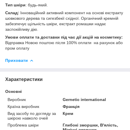
Тип шкіри
: будь-який.
Склад:
Інноваційний активний компонент на основі екстракту
шовкового дерева та сигезбекії східної. Органічний кремній
забезпечує щільність шкіри, екстракт ромашки надає
заспокійливу дію.
Умови оплати та доставки під час дії акцій на косметику:
Відправка Новою поштою після 100% оплати на рахунок або
пром оплату
Приховати
Характеристики
Основні
Виробник
Gernetic international
Країна виробник
Франція
Вид засобу по догляду за
Крем
шкірою навколо очей
Проблема шкіри
Глибокі зморшки, В'ялість,
Мімічні зморшки,