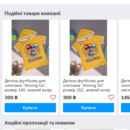
Подібні товари компанії
Дитяча футболка для
Дитяча футболка для
Дитя
хлопчика "Among Us",
хлопчика "Among Us",
хлоп
розмір 140, жовтий колір.
розмір 152, жовтий колір.
світ
300
300
145
₴
₴
Купити
Купити
Акційні пропозиції та новинки