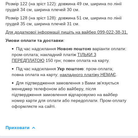
Розмір 122 (на зріст 122): довжина 49 см, ширина по лінії
грудей 34 см, ширина плечей 30 см.
Розмір 128 (на зріст 128): довжина 51 см, ширина по лінії
грудей 35 см, ширина плечей 31 см.
Для додаткової інформації пишіть на вайбер 099-022-38-31.
Умови оплати та доставки
:
Під час надсилання
Новою поштою
варіанти оплати:
пром-оплата; накладний платіж
ТІЛЬКИ З
ПЕРЕДПЛАТОЮ
150 грн; повен оплата на карту.
Під час надсилання
Укр поштою
: пром-оплата;
повна оплата на карту;
накладного платіжу НЕМАЄ
.
Для підтвердження замовлення з Вами зв'язується
менеджер телефоном або вайберу, після
підтвердження замовлення відпаровуємо на вайбер
номер карти для оплати або передоплати. Пром-оплату
оформляєте на сайті.
Приховати