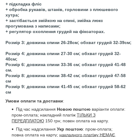
+ підкладка фліс
+ обробка рукавів, штанів, горловини з плюшевого
хутра;
+ застібається змійкою на спині, змійка люкс
прогумована з написами;
+ регулятор охоплення грудей на фіксаторах.
Розмір 3: довжина спини 26-28см; обхват грудей 32-39см;
Розмір 4: довжина спини 27-30 см; обхват грудей 32-
40см;
Розмір 6: довжина спини 33-36 см; обхват грудей 41-48
см.
Розмір 8: довжина спини 38-42 см; обхват грудей 47-58
см
Розмір 9: довжина спини 41-45 см; обхват грудей 58-62
см
Умови оплати та доставки
:
Під час надсилання
Новою поштою
варіанти оплати:
пром-оплата; накладний платіж
ТІЛЬКИ З
ПЕРЕДПЛАТОЮ
150 грн; повен оплата на карту.
Під час надсилання
Укр поштою
: пром-оплата;
повна оплата на карту;
накладного платіжу НЕМАЄ
.