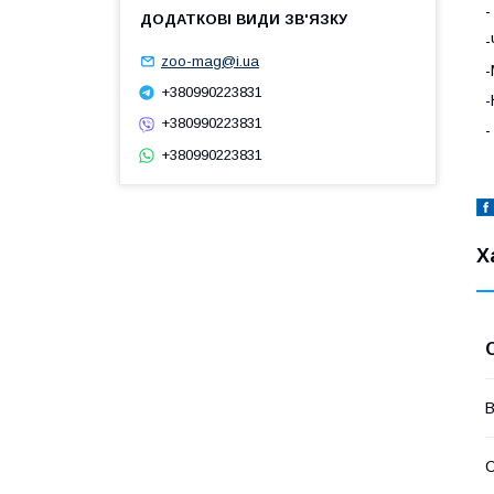
-
-
zoo-mag@i.ua
-
+380990223831
-
+380990223831
-
+380990223831
Х
В