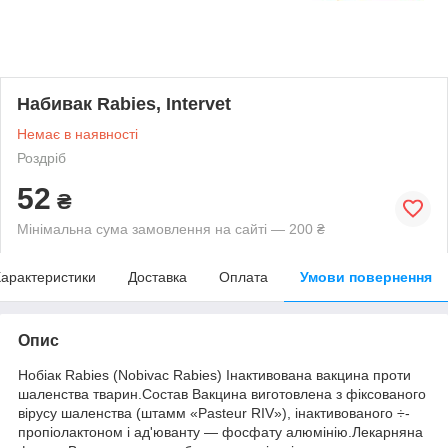
Набивак Rabies, Intervet
Немає в наявності
Роздріб
52
₴
Мінімальна сума замовлення на сайті — 200 ₴
арактеристики
Доставка
Оплата
Умови повернення
Опис
Нобіак Rabies (Nobivac Rabies) Інактивована вакцина проти
шаленства тварин.Состав Вакцина виготовлена з фіксованого
вірусу шаленства (штамм «Pasteur RIV»), інактивованого ÷-
пропіолактоном і ад'юванту — фосфату алюмінію.Лекарняна