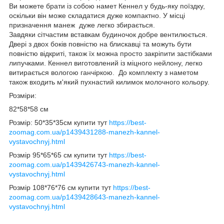
Ви можете брати із собою намет Кеннел у будь-яку поїздку,
оскільки він може складатися дуже компактно. У місці
призначення манеж дуже легко збирається.
Завдяки сітчастим вставкам будиночок добре вентилюється.
Двері з двох боків повністю на блискавці та можуть бути
повністю відкриті, також їх можна просто закріпити застібками
липучками. Кеннел виготовлений із міцного нейлону, легко
витирається вологою ганчіркою. До комплекту з наметом
також входить м'який пухнастий килимок молочного кольору.
Розміри:
82*58*58 см
Розмір: 50*35*35см купити тут
https://best-
zoomag.com.ua/p1439431288-manezh-kannel-
vystavochnyj.html
Розмір 95*65*65 см купити тут
https://best-
zoomag.com.ua/p1439426743-manezh-kannel-
vystavochnyj.html
Розмір 108*76*76 см купити тут
https://best-
zoomag.com.ua/p1439428643-manezh-kannel-
vystavochnyj.html