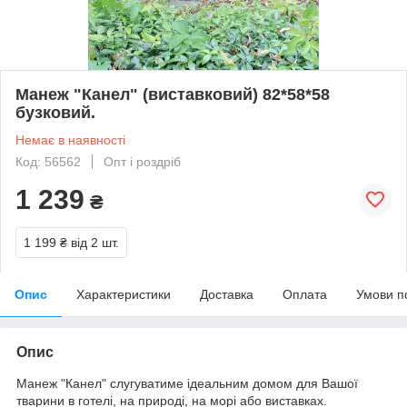
Манеж "Канел" (виставковий) 82*58*58
бузковий.
Немає в наявності
Код: 56562
Опт і роздріб
1 239
₴
1 199 ₴
від 2 шт.
Опис
Характеристики
Доставка
Оплата
Умови п
Опис
Манеж "Канел" слугуватиме ідеальним домом для Вашої
тварини в готелі, на природі, на морі або виставках.