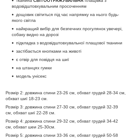
тканина
СВІТООТРАЖУВАЛЬНА
плащівка з
водовідштовхувальним просоченням
дощовик світиться під час напрямку на нього будь-
якого світла
найкращий вибір для безпечних прогулянок увечері,
собаку видно на дорозі
підкладка з водовідштовхувальної плащової тканини
застібається кнопками на животі
є отвір для повідця на шиї
на штанцях гумки
модель унісекс
Розмір 2: довжина спини 23-26 см, обхват грудей 28-34 см,
обхват шиї 18-23 см.
Розмір 3: довжина спини 27-30 см, обхват грудей 32-39
см, обхват шиї 22-28 см.
Розмір 4: довжина спини 29-32 см, обхват грудей 34-42
см, обхват шеи 25-30см.
Розмір 5: довжина спини 33-36 см, обхват грудей 50-58