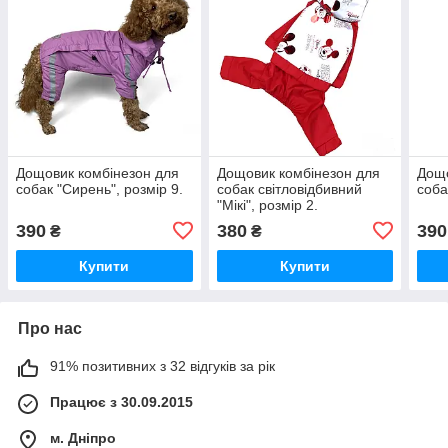
Дощовик комбінезон для
Дощовик комбінезон для
Дощо
собак "Сирень", розмір 9.
собак світловідбивний
соба
"Мікі", розмір 2.
390
380
390
₴
₴
Купити
Купити
Про нас
91% позитивних з 32 відгуків за рік
Працює з 30.09.2015
м. Дніпро