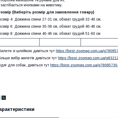
 обробка капюшона та рукавів дов'яз;
 застібається кнопками на животику.
озмір (Виберіть розмір для замовлення товару)
озмір 4: Довжина спини 27-31 см, обхват грудей 32-40 см.
озмір 6: Довжина спини 30-38 см, обхват грудей 40-46 см.
озмір 8: Довжина спини 40-46 см, обхват грудей 51-60 см
илети зі шлейкою дивіться тут
https://best-zoomag.com.ua/g7808573
ільше вибір жилетів дивіться тут
https://best-zoomag.com.ua/g83212
дяг для собак, дивіться тут
https://best-zoomag.com.ua/g78085730-z
арактеристики