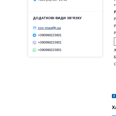
•
•
Р
Р
Р
zoo-mag@i.ua
Р
+380990223831
+380990223831
+380990223831
Ж
Б
О
Х