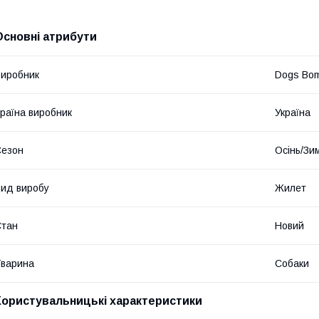
Основні атрибути
иробник
Dogs Bo
раїна виробник
Україна
Сезон
Осінь/Зи
ид виробу
Жилет
Стан
Новий
варина
Собаки
Користувальницькі характеристики