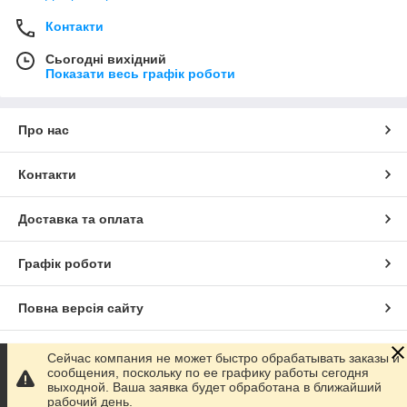
Контакти
Сьогодні вихідний
Показати весь графік роботи
Про нас
Контакти
Доставка та оплата
Графік роботи
Повна версія сайту
Сайт створено на маркетплейсі
Prom.ua
Сейчас компания не может быстро обрабатывать заказы и
сообщения, поскольку по ее графику работы сегодня
выходной. Ваша заявка будет обработана в ближайший
Політика конфіденційності
рабочий день.