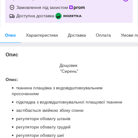
Замовлення під захистом
Доступна доставка
Опис
Характеристики
Доставка
Оплата
Умови п
Опис
Дощовик
"Сирень"
Опис:
тканина плащівка з водовідштовхувальним
просоченням
підкладка з водовідштовхувальної плащової тканини
застібається змійкою збоку спини
регулятори обхвату штанів
регулятори обхвату грудей
регулятори обхвату шиї