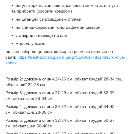
регулятори на капюшоні, капюшон можна затягнути
та прибрати (зробити коміром)
на штанцях світловідбивні стрічки
на спинці фірмовий голографічний шеврон
є отвір для повідця на шиї
модель унісекс
Більше вибір дощовиків, кольорів і розмірів дивіться на
сайті:
https://best-zoomag.com.ua/g78140617-dozhdeviki-dlya-
sobak
Розмір 2: довжина спини 24-26 см, обхват грудей 28-34 см,
обхват шиї 22-28 см
Розмір 3: довжина спини 27-29 см, обхват грудей 32-39
см, обхват шиї 28-34 см
Розмір 4: довжина спини 30-32 см, обхват грудей 34-43
см, обхват шиї 28-35 см
Розмір 5: довжина спини 32-34 см, обхват грудей 50-57
см, обхват шеи 30-40см
Розмір 6: довжина спини 35-37 см, обхват грудей 41-49