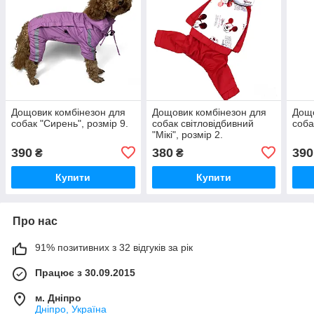
Дощовик комбінезон для
Дощовик комбінезон для
Дощо
собак "Сирень", розмір 9.
собак світловідбивний
соба
"Мікі", розмір 2.
390
380
390
₴
₴
Купити
Купити
Про нас
91% позитивних з 32 відгуків за рік
Працює з 30.09.2015
м. Дніпро
Дніпро, Україна