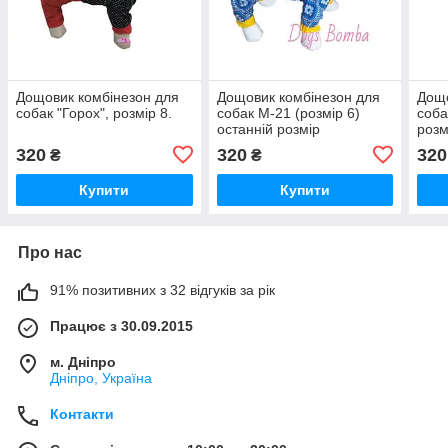
Дощовик комбінезон для
Дощовик комбінезон для
Дощо
собак "Горох", розмір 8.
собак M-21 (розмір 6)
соба
останній розмір
розм
320
320
320
₴
₴
Купити
Купити
Про нас
91% позитивних з 32 відгуків за рік
Працює з 30.09.2015
м. Дніпро
Дніпро, Україна
Контакти