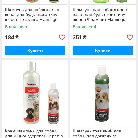
Шампунь для собак з алое
Шампунь для собак з алое
вера, для будь-якого типу
вера, для будь-якого типу
шерсті Фламінго Flamingo
шерсті Фламінго Flamingo
Aloe Vera Shampoo, 300 мл
Aloe Vera Shampoo, 1 л (з
В наявності
В наявності
дозатором)
184
351
₴
₴
Купити
Купити
Крем шампунь для собак,
Шампунь трав'яний для
для міцної здорової шерсті з
собак, для догляду за