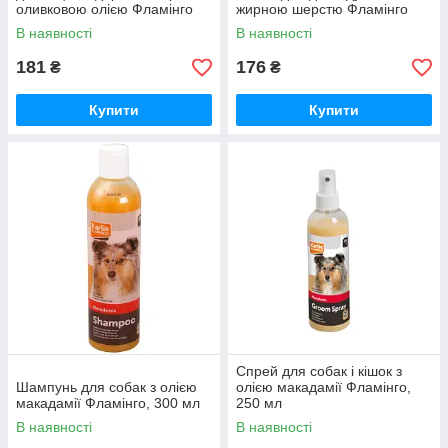
оливковою олією Фламінго
жирною шерстю Фламінго
Flamingo, 300 мл
Хербал, 300 мл
В наявності
В наявності
181
176
₴
₴
Купити
Купити
Спрей для собак і кішок з
Шампунь для собак з олією
олією макадамії Фламінго,
макадамії Фламінго, 300 мл
250 мл
В наявності
В наявності