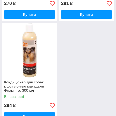
270
291
₴
₴
Купити
Купити
Кондиціонер для собак і
кішок з олією макадамії
Фламінго, 300 мл
В наявності
294
₴