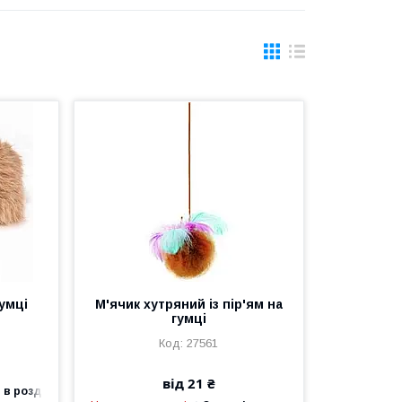
умці
М'ячик хутряний із пір'ям на
гумці
27561
від 21 ₴
 в роздріб