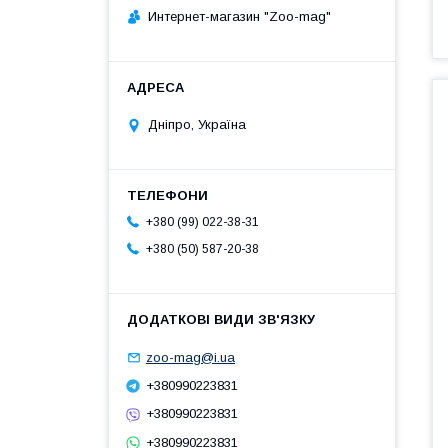
Интернет-магазин "Zoo-mag"
Дніпро, Україна
+380 (99) 022-38-31
+380 (50) 587-20-38
zoo-mag@i.ua
+380990223831
+380990223831
+380990223831