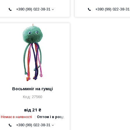
+380 (99) 022-38-31
+380 (99) 022-38-31
Восьминіг на гумці
27560
від 21 ₴
Немає в наявності
Оптом і в роздріб
+380 (99) 022-38-31