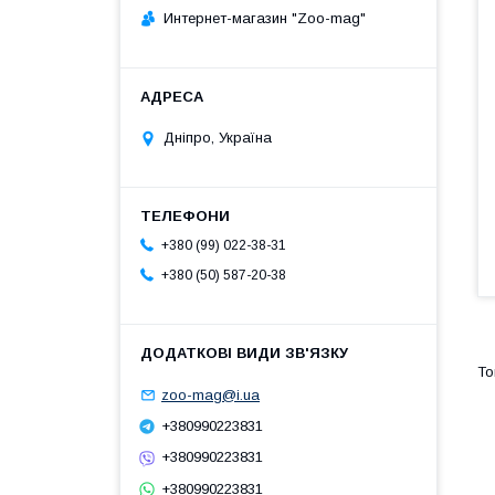
Интернет-магазин "Zoo-mag"
Дніпро, Україна
+380 (99) 022-38-31
+380 (50) 587-20-38
zoo-mag@i.ua
+380990223831
+380990223831
+380990223831