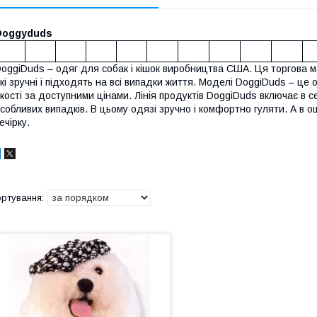
Doggyduds
oggiDuds – одяг для собак і кішок виробництва США. Ця торгова 
кі зручні і підходять на всі випадки життя. Моделі DoggiDuds – це 
кості за доступними цінами. Лінія продуктів DoggiDuds включає в 
собливих випадків. В цьому одязі зручно і комфортно гуляти. А в 
ечірку.