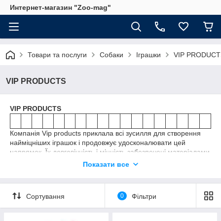
Интернет-магазин "Zoo-mag"
Товари та послуги
Собаки
Іграшки
VIP PRODUCT
VIP PRODUCTS
VIP PRODUCTS
Компанія Vip products приклала всі зусилля для створення
найміцніших іграшок і продовжує удосконалювати цей
напрямок. Їх довговічність і міцність забезпечені матеріалами
та технікою виготовлення: чотири шари тканини, сім рядів
Показати все
прострочки, міцна гума, яскраві кольори, різноманітність
форм і креативний дизайн.
Сортування
0
Фільтри