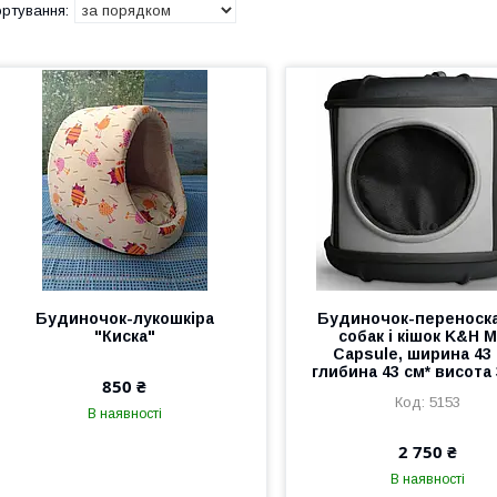
Будиночок-лукошкіра
Будиночок-переноск
"Киска"
собак і кішок K&H 
Capsule, ширина 43 
глибина 43 см* висота 
850 ₴
5153
В наявності
2 750 ₴
В наявності