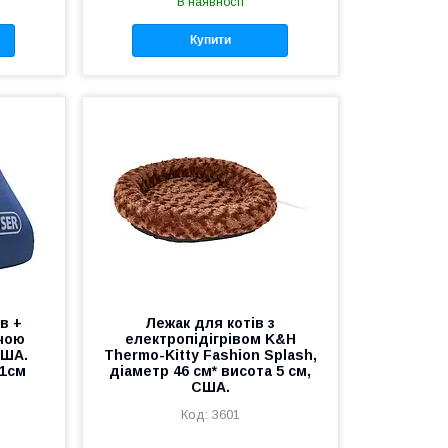
В наявності
Купити
в +
Лежак для котів з
ячою
електропідігрівом K&H
США.
Thermo-Kitty Fashion Splash,
41см
діаметр 46 см* висота 5 см,
США.
3601