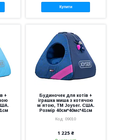
Купити
в +
Будиночек для котів +
ячою
іграшка миша з котячою
США.
м`ятою, ТМ Joyser. США.
41см
Розмір 40см*40мс*41см
09010
1 225 ₴