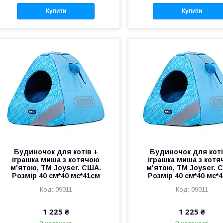
Купити
Купити
Будиночок для котів +
Будиночок для коті
іграшка миша з котячою
іграшка миша з кот
м'ятою, ТМ Joyser. США.
м'ятою, ТМ Joyser. 
Розмір 40 см*40 мс*41см
Розмір 40 см*40 мс*
09011
09011
1 225 ₴
1 225 ₴