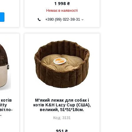
1 998 ₴
Немає в наявності
+380 (99) 022-38-31
котів
М'який лежак для собак і
tty
котів K&H Lazy Cup (США),
вітло-
великий, 51*51*18см.
.
3131
951 ₴