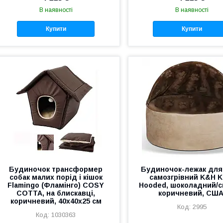
В наявності
В наявності
Купити
Купити
Будиночок трансформер
Будиночок-лежак для 
собак малих порід і кішок
самозгрівний K&H Ki
Flamingo (Фламінго) COSY
Hooded, шоколадний/с
COTTA, на блискавці,
коричневий, США
коричневий, 40х40х25 см
2995
1030363