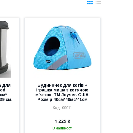
а для
Будиночек для котів +
Mod
іграшка миша з котячою
см*
м`ятою, ТМ Joyser. США.
39 см.
Розмір 40см*40мс*41см
09011
1 225 ₴
В наявності