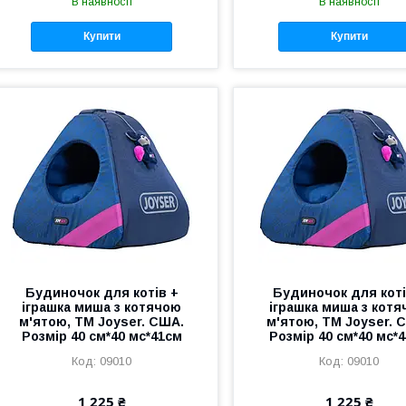
В наявності
В наявності
Купити
Купити
Будиночок для котів +
Будиночок для коті
іграшка миша з котячою
іграшка миша з кот
м'ятою, ТМ Joyser. США.
м'ятою, ТМ Joyser. 
Розмір 40 см*40 мс*41см
Розмір 40 см*40 мс*
09010
09010
1 225 ₴
1 225 ₴