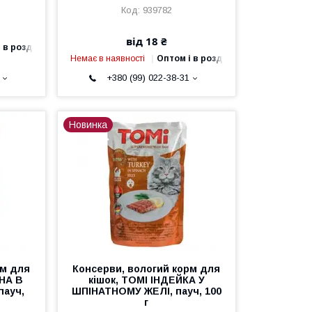
939782
від 18 ₴
 в роздріб
Немає в наявності
Оптом і в роздріб
+380 (99) 022-38-31
Новинка
рм для
Консерви, вологий корм для
НА В
кішок, ТОМІ ІНДЕЙКА У
ауч,
ШПІНАТНОМУ ЖЕЛІ, пауч, 100
г