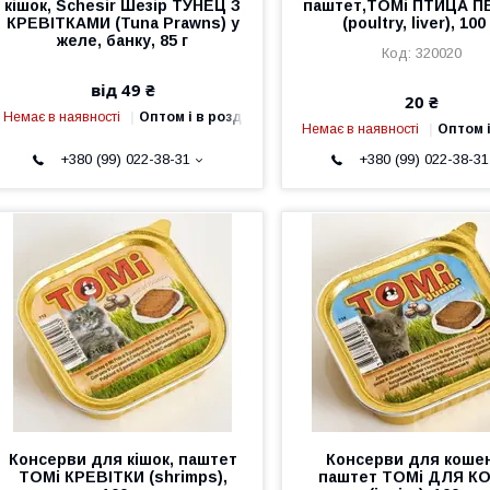
кішок, Schesir Шезір ТУНЕЦ З
паштет,TOMi ПТИЦА 
КРЕВІТКАМИ (Tuna Prawns) у
(poultry, liver), 100 
желе, банку, 85 г
320020
від 49 ₴
20 ₴
Немає в наявності
Оптом і в роздріб
Немає в наявності
Оптом і
+380 (99) 022-38-31
+380 (99) 022-38-31
Консерви для кішок, паштет
Консерви для кошен
TOMi КРЕВІТКИ (shrimps),
паштет TOMi ДЛЯ К