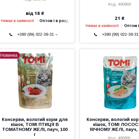
490860
від 18 ₴
21 ₴
Немає в наявності
Оптом і в роздріб
Немає в наявності
Оптом і
+380 (99) 022-38-31
+380 (99) 022-38-31
Новинка
Консерви, вологий корм для
Консерви, вологий ко
кішок, ТОМІ ПТИЦЯ В
кішок, ТОМІ ЛОСОС
ТОМАТНОМУ ЖЕЛІ, пауч, 100
ЯІЧНОМУ ЖЕЛІ, пауч, 
г
490891