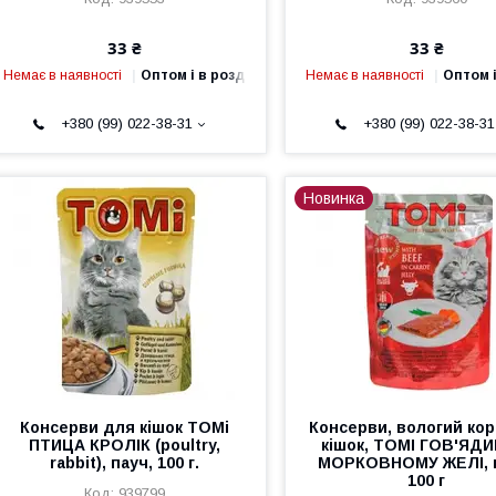
33 ₴
33 ₴
Немає в наявності
Оптом і в роздріб
Немає в наявності
Оптом і
+380 (99) 022-38-31
+380 (99) 022-38-31
Новинка
Консерви для кішок TOMi
Консерви, вологий ко
ПТИЦА КРОЛІК (poultry,
кішок, ТОМІ ГОВ'ЯДИ
rabbit), пауч, 100 г.
МОРКОВНОМУ ЖЕЛІ, п
100 г
939799