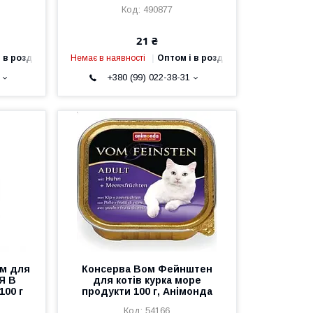
490877
21 ₴
 в роздріб
Немає в наявності
Оптом і в роздріб
+380 (99) 022-38-31
рм для
Консерва Вом Фейнштен
Я В
для котів курка море
100 г
продукти 100 г, Анімонда
54166