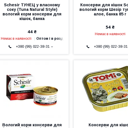
Schesir ТУНЕЦ у власному
Консерви для кішок Sc
соку (Tuna Natural Style)
вологий корм Шезір ту
вологий корм консерви для
алое, банка 85 г
кішок, банка
54 ₴
44 ₴
Немає в наявності
Немає в наявності
Оптом і в роздріб
+380 (99) 022-38-31
+380 (99) 022-38-31
Вологий корм консерви для
Консерви для кішо