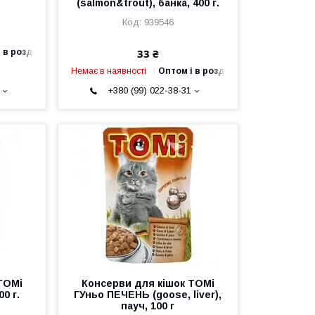
(salmon&trout), банка, 400 г.
939546
33 ₴
 в роздріб
Немає в наявності
Оптом і в роздріб
+380 (99) 022-38-31
TOMi
Консерви для кішок TOMi
0 г.
ГУньо ПЕЧЕНЬ (goose, liver),
пауч, 100 г