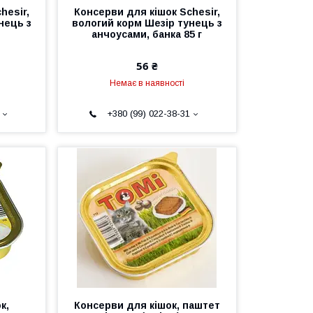
hesir,
Консерви для кішок Schesir,
нець з
вологий корм Шезір тунець з
анчоусами, банка 85 г
56 ₴
Немає в наявності
+380 (99) 022-38-31
к,
Консерви для кішок, паштет