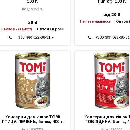
100 г.
(junior), 100 г.
939270
від 20 ₴
20 ₴
Немає в наявності
Оптом і
Немає в наявності
Оптом і в роздріб
+380 (99) 022-38-31
+380 (99) 022-38-31
Консерви для кішок TOMi
Консерви для кішок 
ПТИЦА-ПЕЧЕНЬ, банка, 400 г.
ГОВ'ЯДИНА, банка, 40
939553
939560