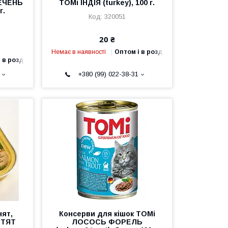
ПЕЧЕНЬ
TOMi ІНДІЯ (turkey), 100 г.
г.
320051
20 ₴
Немає в наявності
Оптом і в роздріб
 в роздріб
+380 (99) 022-38-31
ят,
Консерви для кішок TOMi
ОТЯТ
ЛОСОСЬ ФОРЕЛЬ