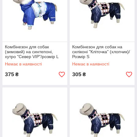
Комбінезон для собак
Комбінезон для собак на
(зимовий) на синтепоні,
силіконі "Кліточка" (хлопчик)/
хутро "Север VIP"/розмір L
Розмір S
Немає в наявності
Немає в наявності
375
305
₴
₴