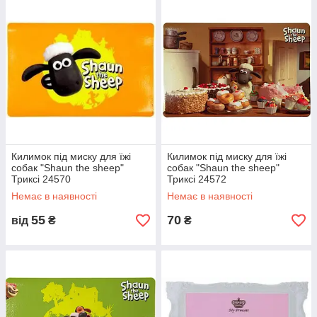
Килимок під миску для їжі
Килимок під миску для їжі
собак "Shaun the sheep"
собак "Shaun the sheep"
Триксі 24570
Триксі 24572
Немає в наявності
Немає в наявності
55
70
від
₴
₴