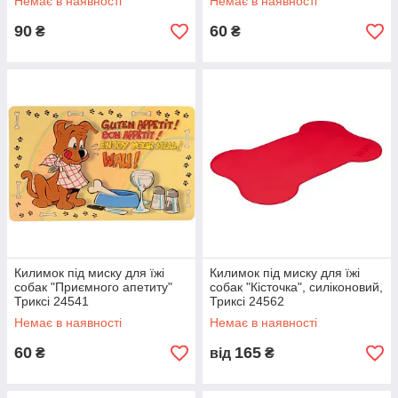
Немає в наявності
Немає в наявності
90
60
₴
₴
Килимок під миску для їжі
Килимок під миску для їжі
собак "Приємного апетиту"
собак "Кісточка", силіконовий,
Триксі 24541
Триксі 24562
Немає в наявності
Немає в наявності
60
165
₴
від
₴