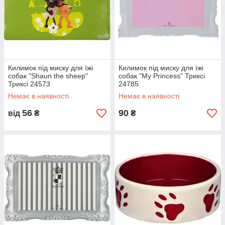
Килимок під миску для їжі
Килимок під миску для їжі
собак "Shaun the sheep"
собак "My Princess" Триксі
Триксі 24573
24785
Немає в наявності
Немає в наявності
56
90
від
₴
₴