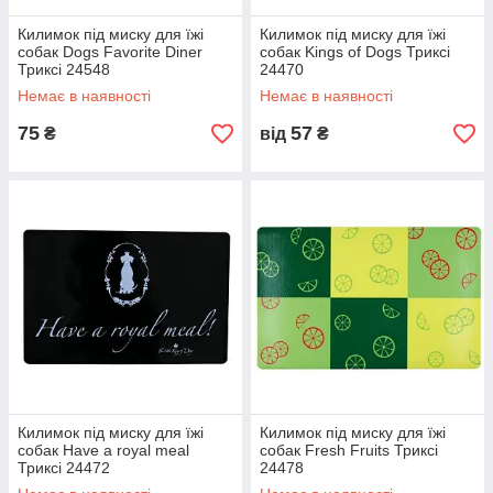
Килимок під миску для їжі
Килимок під миску для їжі
собак Dogs Favorite Diner
собак Kings of Dogs Триксі
Триксі 24548
24470
Немає в наявності
Немає в наявності
75
57
₴
від
₴
Килимок під миску для їжі
Килимок під миску для їжі
собак Have a royal meal
собак Fresh Fruits Триксі
Триксі 24472
24478