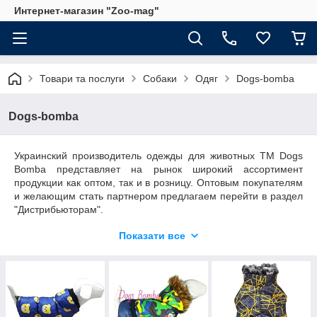
Интернет-магазин "Zoo-mag"
Товари та послуги
Собаки
Одяг
Dogs-bomba
Dogs-bomba
Украинский производитель одежды для животных ТМ Dogs
Bomba представляет на рынок широкий ассортимент
продукции как оптом, так и в розницу. Оптовым покупателям
и желающим стать партнером предлагаем перейти в раздел
"Дистрибьюторам".
Одежда для собак нашего производства проходит 4 этапа
Показати все
проверки качества, перед тем, как попасть к Вам и Вашему
любимцу. Команда технологов и модельеров гарантирует
приятную и долгую эксплуатацию.
ТМ Dogs Bomba основана в 2014 году и стремительно
набирает обороты за счёт правильного подбора тканей,
постоянного пополнения ассортимента новыми моделями и